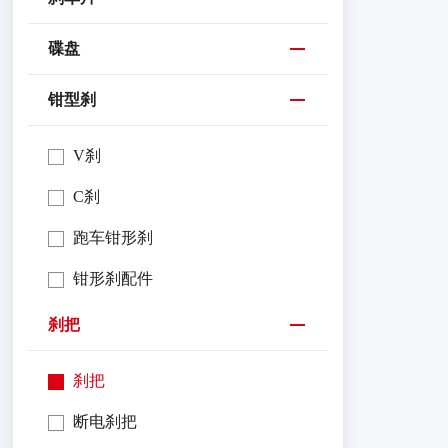
碟盘
钳型刹
V刹
C刹
跑车钳形刹
钳形刹配件
刹把
刹把
断电刹把