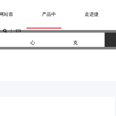
网站首
产品中
走进捷
机械碟刹
EN
转接座
刹车片
心
克