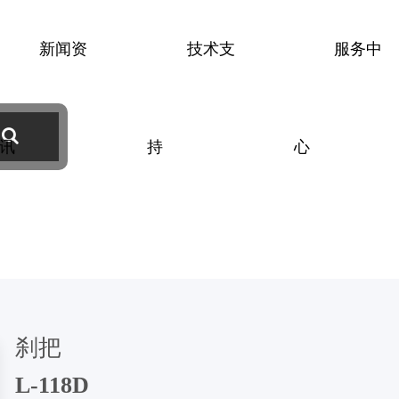
新闻资
技术支
服务中
碟盘
钳型刹
刹把
讯
持
心
刹把
L-118D