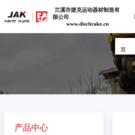
兰溪市捷克运动器材制造有
限公司
www.discbrake.cn
油压碟刹
注油工具
页
产品中心