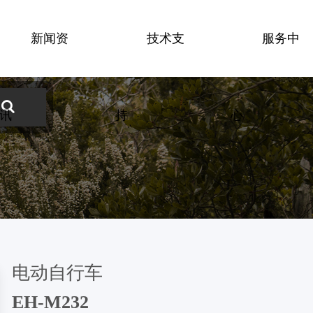
新闻资
技术支
服务中
碟盘
钳型刹
刹把
讯
持
心
电动自行车
EH-M232