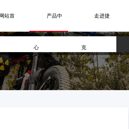
网站首
产品中
走进捷
机械碟刹
EN
转接座
刹车片
心
克