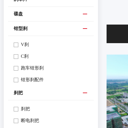
碟盘
钳型刹
V刹
C刹
跑车钳形刹
钳形刹配件
刹把
刹把
断电刹把