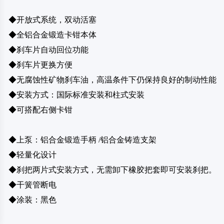
◆开放式系统，双动活塞
◆全铝合金锻造卡钳本体
◆刹车片自动回位功能
◆刹车片更换方便
◆无腐蚀性矿物刹车油，高温条件下仍保持良好的制动性能
◆安装方式：国际标准安装和柱式安装
◆可搭配右侧卡钳
◆上泵：铝合金锻造手柄 /铝合金铸造支架
◆轻量化设计
◆刹把两片式安装方式，无需卸下橡胶把套即可安装刹把。
◆干簧管断电
◆涂装：黑色