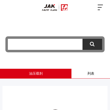
油压碟刹
列表