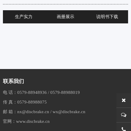
生产实力
画册展示
说明书下载
联系我们
电 话：
0579-88948936
/
0579-88988019
传 真：
0579-88988075
邮 箱：
nx@discbrake.cn
/
wx@discbrake.cn
官网：
www.discbrake.cn
0579-