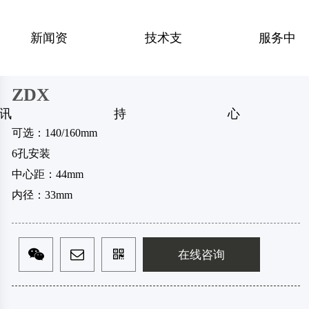
新闻资
技术支
服务中
碟盘
碟盘
钳型刹
刹把
ZDX
讯
持
心
可选：140/160mm
6孔安装
中心距：44mm
内径：33mm
在线咨询