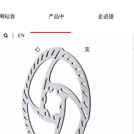
网站首
产品中
走进捷
机械碟刹
EN
转接座
刹车片
心
克