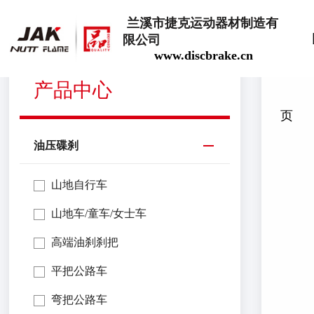
兰溪市捷克运动器材制造有
限公司
www.discbrake.cn
油压碟刹
注油工具
产品中心
页
油压碟刹
山地自行车
山地车/童车/女士车
高端油刹刹把
平把公路车
弯把公路车