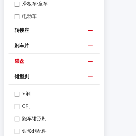
滑板车/童车
电动车
转接座
刹车片
碟盘
钳型刹
V刹
C刹
跑车钳形刹
钳形刹配件